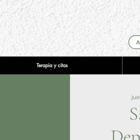
A
Terapia y citas
jue
S
Dep