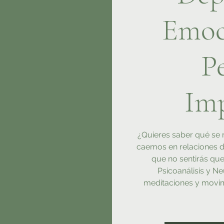
Emoc
Pe
Imp
¿Quieres saber qué se
caemos en relaciones 
que no sentirás que
Psicoanálisis y Ne
meditaciones y movim