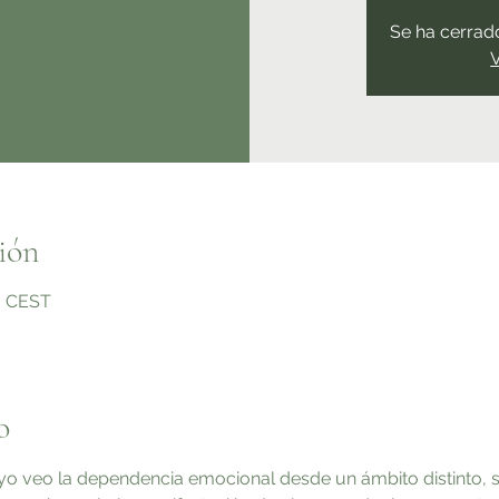
Se ha cerrado
V
ión
0 CEST
o
 veo la dependencia emocional desde un ámbito distinto, sin