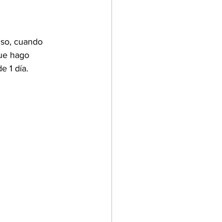
nso, cuando 
ue hago 
e 1 día.