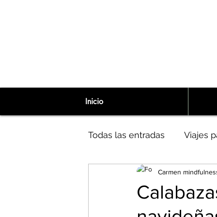
Inicio
Todas las entradas
Viajes p
Carmen mindfulnes
Niña Interior
Narcisism
Calabaza
navideña