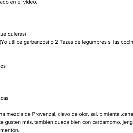
lado en el video.
que quieras)
Yo utilice garbanzos) o 2 Tazas de legumbres si las cocin
os 
acas
una mezcla de Provenzal, clavo de olor, sal, pimienta ,cane
te gusten más, también queda bien con cardamomo, jengi
imentón. 