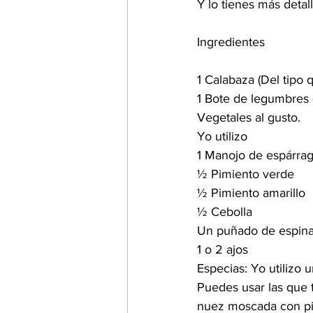
Y lo tienes más detal
Ingredientes
1 Calabaza (Del tipo 
1 Bote de legumbres (
Vegetales al gusto.
Yo utilizo 
1 Manojo de espárrag
½ Pimiento verde
½ Pimiento amarillo
½ Cebolla
Un puñado de espin
1 o 2 ajos
Especias: Yo utilizo 
Puedes usar las que 
nuez moscada con p