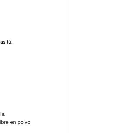
as tú.
la.
bre en polvo 