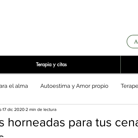
A
Terapia y citas
ara el alma
Autoestima y Amor propio
Terap
s
17 dic 2020
2 min de lectura
o y narcisistas
s horneadas para tus cen
s.