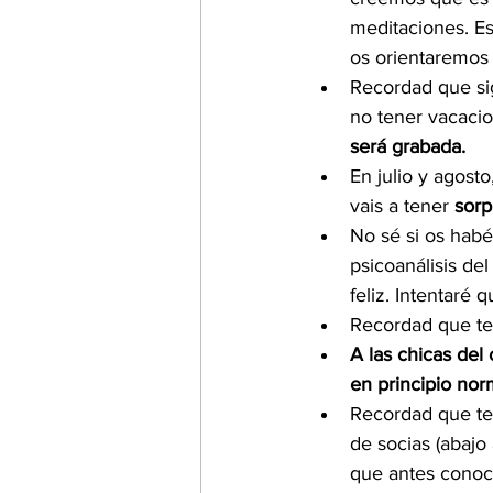
meditaciones. Es
os orientaremos 
Recordad que si
no tener vacacion
será grabada.
En julio y agost
vais a tener 
sorp
No sé si os habéi
psicoanálisis de
feliz. Intentaré
Recordad que ten
A las chicas del
en principio nor
Recordad que ten
de socias (abajo
que antes conoc