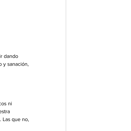
ir dando 
 y sanación, 
os ni 
stra 
 Las que no, 