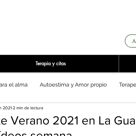
A
Terapia y citas
ara el alma
Autoestima y Amor propio
Terap
n 2021
2 min de lectura
o y narcisistas
te Verano 2021 en La Gua
ídeos semana