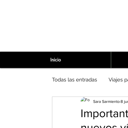
Inicio
Todas las entradas
Viajes p
Sara Sarmiento
8 ju
Niña Interior
Narcisism
Importan
nuevos v