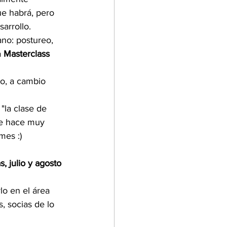
e habrá, pero 
arrollo.
no: postureo, 
 
Masterclass 
o, a cambio 
"la clase de 
me hace muy 
mes :)
, julio y agosto 
lo en el área 
, socias de lo 