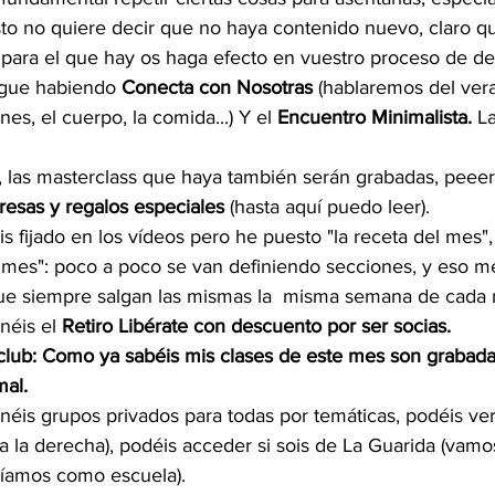
to no quiere decir que no haya contenido nuevo, claro qu
para el que hay os haga efecto en vuestro proceso de des
gue habiendo 
Conecta con Nosotras
 (hablaremos del vera
es, el cuerpo, la comida...) Y el 
Encuentro Minimalista.
 La
o, las masterclass que haya también serán grabadas, peeer
resas y regalos especiales 
(hasta aquí puedo leer).
s fijado en los vídeos pero he puesto "la receta del mes", 
l mes": poco a poco se van definiendo secciones, y eso 
 que siempre salgan las mismas la  misma semana de cada 
éis el 
Retiro Libérate con descuento por ser socias.
 club: Como ya sabéis mis clases de este mes son grabadas
mal.
éis grupos privados para todas por temáticas, podéis ver
 a la derecha), podéis acceder si sois de La Guarida (vamos
íamos como escuela).