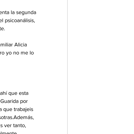
enta la segunda 
 psicoanálisis, 
te.
iliar Alicia 
ro yo no me lo 
ahí que esta 
 Guarida por 
ra que trabajeis 
sotras.Además, 
 ver tanto, 
almente 