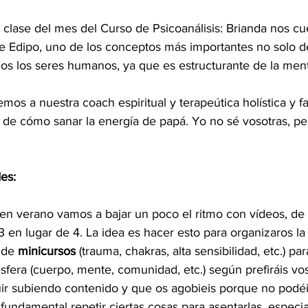
clase del mes del Curso de Psicoanálisis: Brianda nos cu
e Edipo, uno de los conceptos más importantes no solo del
dos los seres humanos, ya que es estructurante de la men
s a nuestra coach espiritual y terapeútica holística y fam
e cómo sanar la energía de papá. Yo no sé vosotras, pe
es:
n verano vamos a bajar un poco el ritmo con vídeos, de 
 en lugar de 4. La idea es hacer esto para organizaros la
 de 
minicursos
 (trauma, chakras, alta sensibilidad, etc.) pa
sfera (cuerpo, mente, comunidad, etc.) según prefiráis vo
ir subiendo contenido y que os agobieis porque no podéis
undamental repetir ciertas cosas para asentarlas, especi