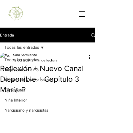
Entrada
Todas las entradas
Sara Sarmiento
Todas las entradas
18 oct 2021
3 min de lectura
Reflexión + Nuevo Canal
Viajes para el alma
Disponible + Capítulo 3
Autoestima y Amor propio
María P
Terapeutas
Niña Interior
Narcisismo y narcisistas