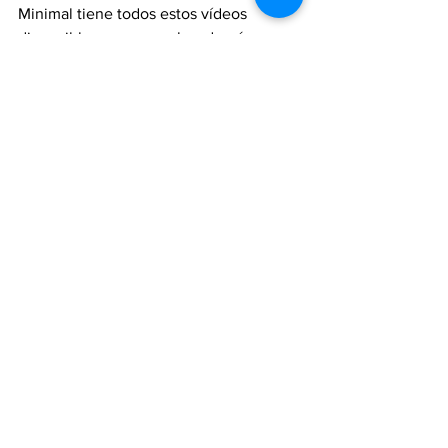
Minimal tiene todos estos vídeos 
disponibles en su canal y además, 
durante octubre y noviembre tendrá 
acceso al canal "Alta Sensibilidad", para 
todas aquellas mujeres PAS que estáis 
en Minimal. 
Un beso a todas, mis Mujeres Salvajes e 
Imperfectas.
Sara.