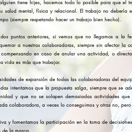
lguien tiene hijes, hacemos todo lo posible para que el t
 salud mental, física y relacional. El trabajo no debería s
iempo (siempre respetando hacer un trabajo bien hecho).
dos puntos anteriores, si vemos que no llegamos a la fe
quemar a nuestras colaboradoras, siempre sin afectar la c
as, compensando en caso de anular una actividad, o direct
la vida es más que trabajar.
esidades de expansión de todas las colaboradoras del eq
todas intentamos que la propuesta salga, siempre que se ad
nidad y que no se solapen demasiadas actividades que i
cada colaboradora, a veces lo conseguimos y otras no, pero 
va y fomentamos la participación en la toma de decisiones,
s de la marca.