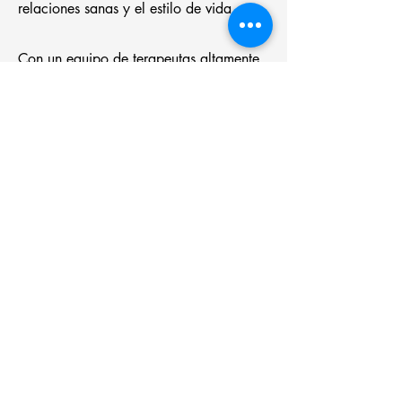
relaciones sanas y el estilo de vida.
Con un equipo de terapeutas altamente
cualificadas, cercanas y humanas y con
múltiples recursos indivuales y grupales
a tu medida.
Y lo más importante: Cuando entras a
YVC como paciente, socia o integrante
de nuestros círculos, pasas a formar
parte de nuestra comunidad: Mujeres
poderosas y libres que quieren sanar sus
heridas para vivir una vida consciente,
en calma, plena y crear un mundo
mejor.