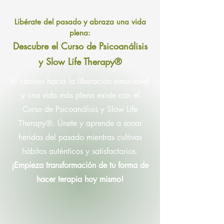
Libérate del pasado y abraza una vida
plena:
Descubre el Curso de Psicoanálisis
y Slow Life Ther
apy®
El camino hacia la liberación emocional
y una vida más plena existe con el
Curso de Psicoanálisis y Slow Life
Therapy®. Únete y aprende a sanar
heridas del pasado mientras cultivas
hábitos auténticos y satisfactorios.
¡Empieza
transformación de tu forma de
hacer terapia
hoy mismo!