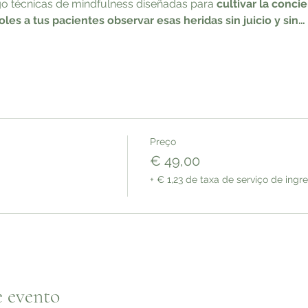
 técnicas de mindfulness diseñadas para 
cultivar la conc
les a tus pacientes observar esas heridas sin juicio y sin…
Preço
€ 49,00
+ € 1,23 de taxa de serviço de ingr
e evento