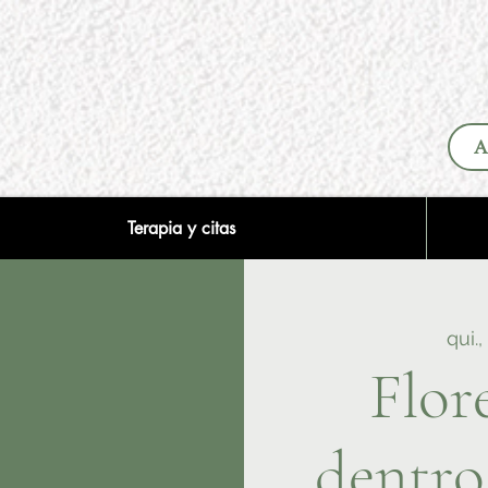
A
Terapia y citas
qui.,
Flor
dentro