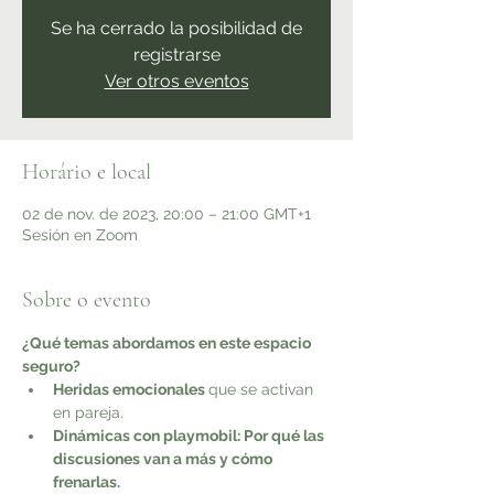
Se ha cerrado la posibilidad de
registrarse
Ver otros eventos
Horário e local
02 de nov. de 2023, 20:00 – 21:00 GMT+1
Sesión en Zoom
Sobre o evento
¿Qué temas abordamos en este espacio 
seguro?
Heridas emocionales 
que se activan 
en pareja.
Dinámicas con playmobil: Por qué las 
discusiones van a más y cómo 
frenarlas.