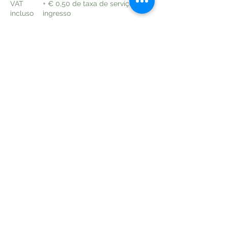
VAT
+ € 0,50 de taxa de serviço de
incluso
ingresso
Compartilhe esse evento
Política Privacidad
Política de Cookies
Términos y Condiciones