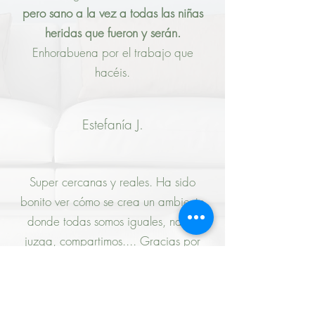
pero sano a la vez a todas las niñas
heridas que fueron y serán.
Enhorabuena por el trabajo que
hacéis.
Estefanía J.
Super cercanas y reales. Ha sido
bonito ver cómo se crea un ambiente
donde todas somos iguales, nadie
juzga, compartimos.... Gracias por
vuestra labor y por ser como sois. Me
siento muy afin e identificada. Me
hace sentir muy bien encontrar a