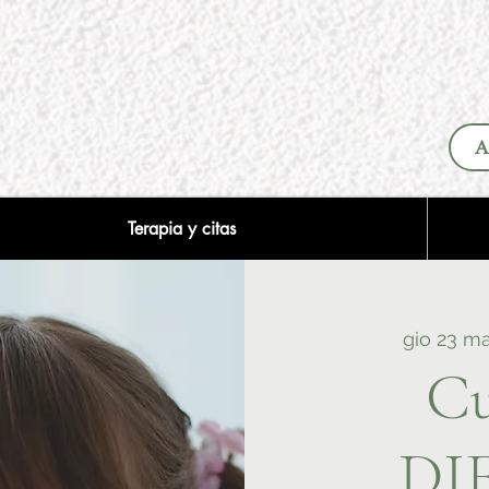
A
Terapia y citas
gio 23 m
Cu
DI