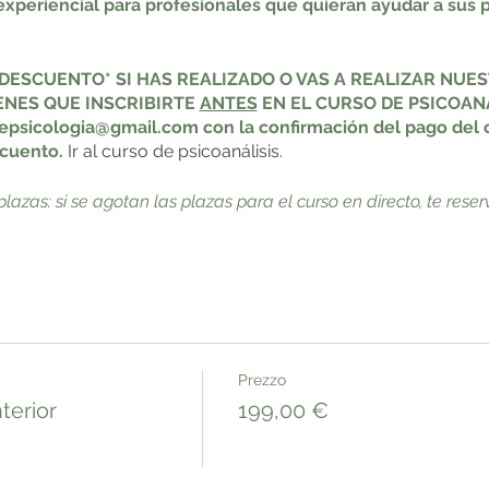
 experiencial para profesionales que quieran ayudar a sus p
DESCUENTO* SI HAS REALIZADO O VAS A REALIZAR NUE
IENES QUE INSCRIBIRTE
ANTES
EN EL CURSO DE PSICOAN
psicologia@gmail.com con la confirmación del pago del cu
scuento.
Ir al curso de psicoanálisis.
plazas: si se agotan las plazas para el curso en directo, te res
a,
sino que los propios terapeutas viviremos en nuestra forma
la niña interior o niño interior.
Prezzo
terior
199,00 €