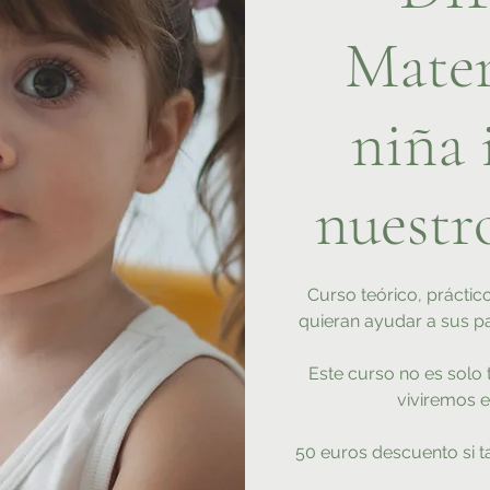
Mater
niña 
nuestr
Curso teórico, práctic
quieran ayudar a sus pac
Este curso no es solo 
viviremos el