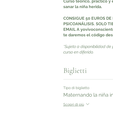
Curso teórico, práctico y
sanar la niña herida.
CONSIGUE 50 EUROS DE 
PSICOANÁLISIS. SOLO T
EMAIL A yovivoconsciente
te daremos el código de
*Sujeto a disponibilidad de 
curso en diferido.
Este curso no es solo teorí
Biglietti
creados para el trabajo con 
Sus bases:
Tipo di biglietto
- Psicoanálisis.
Maternando la niña in
- Arteterapia.
Scopri di più
- Meditación.
- Terapia corporal.