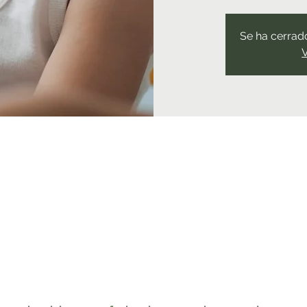
Se ha cerrado
V