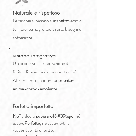
Naturale e rispettoso
Le terapie si basano su
rispetto
verso di
te, i tuoi tempi, le tue paure, bisogni e
sofferenze.
visione integrativa
Un processo di elaborazione delle
ferite, di crescita e di scoperta di sé.
Affrontiamo il continuum
mente-
anima-corpo-ambiente.
Perfetto imperfetto
No
Tu dovrai
superare l&#39;ego
, né
essere
Perfetto
, né assumerti la
responsabilità di tutto,