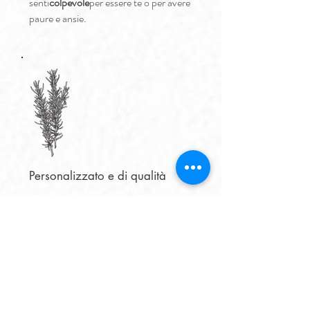
senti
colpevole
per essere te o per avere
paure e ansie.
Personalizzato e di qualità
Processo personalizzato al 100%.
Serviamo le persone, non le diagnosi.
Squadra integrativa:
Psicoanalisi,
EMDR, mindfulness, meditazione,