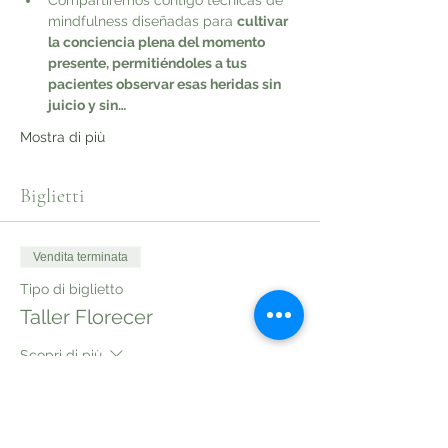
Compartiremos contigo técnicas de 
mindfulness diseñadas para 
cultivar 
la conciencia plena del momento 
presente, permitiéndoles a tus 
pacientes observar esas heridas sin 
juicio y sin…
Mostra di più
Biglietti
Vendita terminata
Tipo di biglietto
Taller Florecer
Scopri di più
Prezzo
49,00 €
+1,23 € di commissione di servizio sui