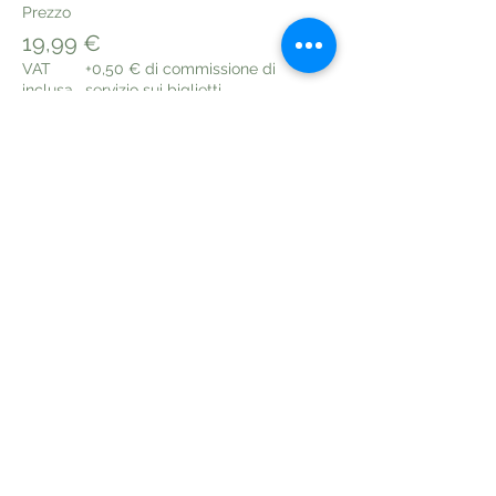
Prezzo
19,99 €
VAT
+0,50 € di commissione di
inclusa
servizio sui biglietti
Condividi questo evento
Política Privacidad
Política de Cookies
Términos y Condiciones