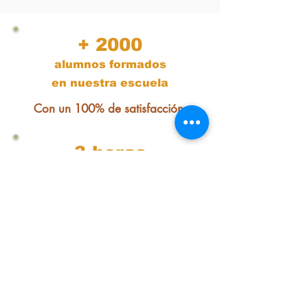
+ 2000
alumnos formados
en nuestra escuela
Con un 100% de satisfacción.
3 horas
de formación intensiva
No pierdas tiempo,
te damos lo
fundamental para empezar YA a
vivir y emprender Slow.
​2 vídeos y
2 workbooks