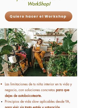
WorkShop!
Quiero hacer el Workshop
Las limitaciones de tu niña interior en tu vida y
negocio, con soluciones concretas
para que
dejes de autoboicotearte.
Principios de vida slow aplicables desde YA,
para vivir sin tanto estrés y
saturación
.