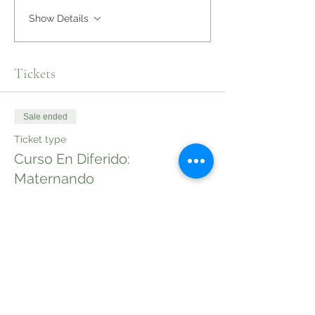
Show Details
Tickets
Sale ended
Ticket type
Curso En Diferido:
Maternando
Price
€199.00
+€39.80 VAT
Share this event