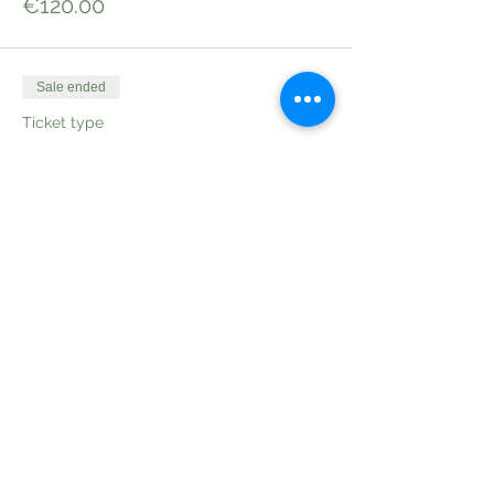
€120.00
Sale ended
Ticket type
Día 2 Emprendedora Wild &
Slow
More info
Price
€120.00
Share this event