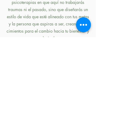
psicoterapias en que aquí no trabajarás
traumas ni el pasado, sino que diseñarás un
estilo de vida que esté alineado con tus metas
y la persona que aspiras a ser, creando los
cimientos para el cambio hacia tu bienestar y
plenitud.
Únete a nosotras y comienza tu camino hacia
el bienestar con determinación y propósito.
Conectaremos contigo a un nivel
profundo, identificaremos tus
deseos y desafíos, y juntas
crearemos un plan de vida que te
permitirá abrazar la filosofía slow
para vivir de manera más plena y
satisfactoria.
Cambia tu vida ya