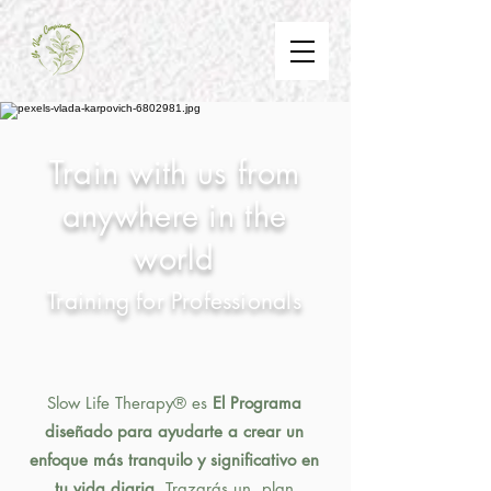
Train with us from
anywhere in the
world
Training for Professionals
Slow Life Therapy® es
El Programa
diseñado para ayudarte a crear un
enfoque más tranquilo y significativo en
tu vida diaria.
Trazarás un plan