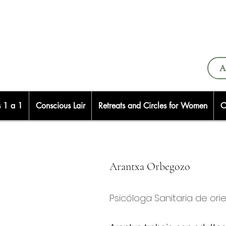
A
s 1 a 1
Conscious Lair
Retreats and Circles for Women
C
Arantxa Orbegozo
Psicóloga Sanitaria de ori