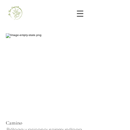
Camino
Bióloga y psiconeuroinmunóloga.