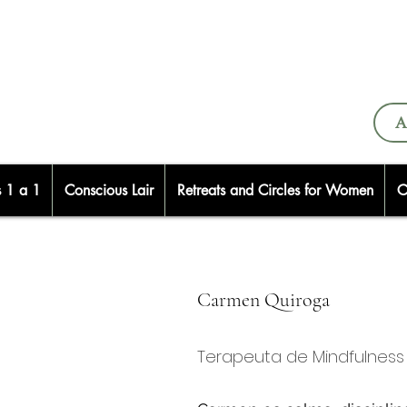
A
s 1 a 1
Conscious Lair
Retreats and Circles for Women
C
Carmen Quiroga
Terapeuta de Mindfulness