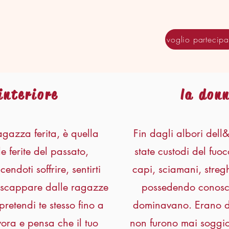
voglio partecipa
interiore
la don
gazza ferita, è quella
Fin dagli albori del
e ferite del passato,
state custodi del fuo
endoti soffrire, sentirti
capi, sciamani, stregh
er scappare dalle ragazze
possedendo conosce
pretendi te stesso fino a
dominavano. Erano do
ora e pensa che il tuo
non furono mai soggio