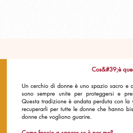
Cos&#39;è ques
Un cerchio di donne è uno spazio sacro e an
sono sempre unite per proteggersi e pre
Questa tradizione è andata perduta con la v
recuperarli per tutte le donne che hanno biso
donne che vogliono guarire.
Come faccio a sapere se è per me?
Faccio parte del cerchi