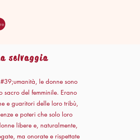
re
na selvaggia
l&#39;umanità, le donne sono
co sacro del femminile. Erano
e e guaritori delle loro tribù,
nze e poteri che solo loro
nne libere e, naturalmente,
gate, ma onorate e rispettate