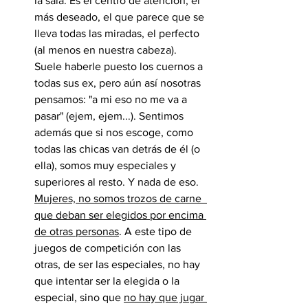
la sala. Es el centro de atención, el 
más deseado, el que parece que se 
lleva todas las miradas, el perfecto 
(al menos en nuestra cabeza). 
Suele haberle puesto los cuernos a 
todas sus ex, pero aún así nosotras 
pensamos: "a mi eso no me va a 
pasar" (ejem, ejem...). Sentimos 
además que si nos escoge, como 
todas las chicas van detrás de él (o 
ella), somos muy especiales y 
superiores al resto. Y nada de eso. 
Mujeres, no somos trozos de carne  
que deban ser elegidos por encima 
de otras personas
. A este tipo de 
juegos de competición con las 
otras, de ser las especiales, no hay 
que intentar ser la elegida o la 
especial, sino que 
no hay que jugar 