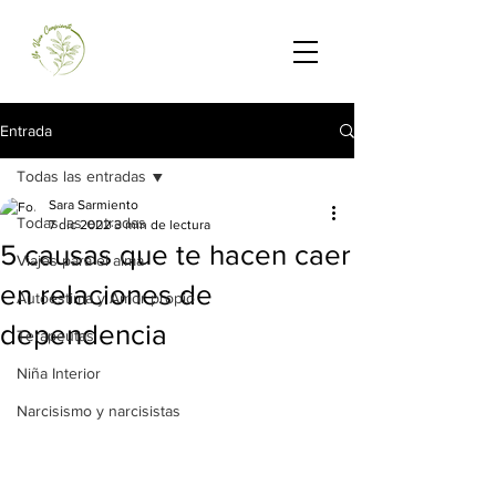
Entrada
Todas las entradas
Sara Sarmiento
Todas las entradas
7 dic 2022
3 min de lectura
5 causas que te hacen caer
Viajes para el alma
en relaciones de
Autoestima y Amor propio
dependencia
Terapeutas
Niña Interior
Narcisismo y narcisistas