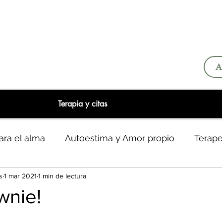
A
Terapia y citas
ara el alma
Autoestima y Amor propio
Terap
s
1 mar 2021
1 min de lectura
o y narcisistas
wnie!