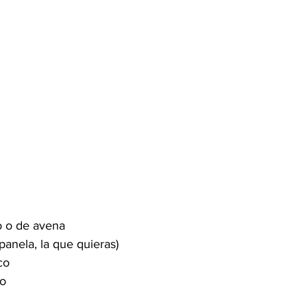
o o de avena 
panela, la que quieras)
co
vo