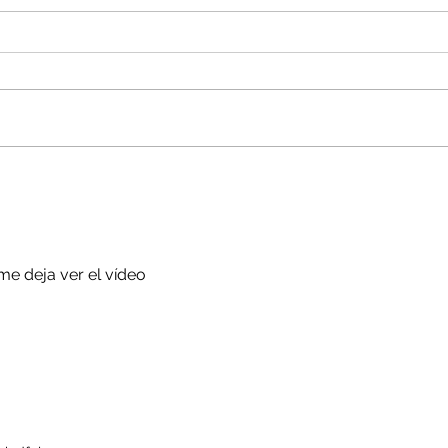
Cuando cuidas de todos
¡Esto
menos de ti: el niño o la niña
pequ
cuidadora.
me deja ver el vídeo