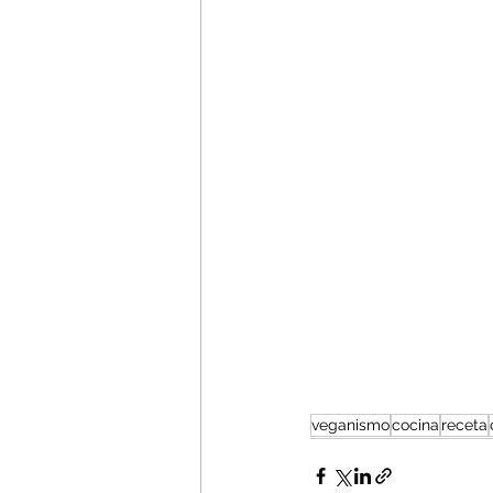
veganismo
cocina
receta