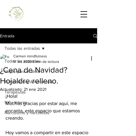
Entrada
Todas las entradas
Carmen mindfulness
Todas las entradas
17 dic 2020
3 min de lectura
¿Cena de Navidad?
Viajes para el alma
Hojaldre relleno.
Autoestima y Amor propio
Actualizado:
21 ene 2021
Terapeutas
¡Hola!
Niña Interior
Muchas gracias por estar aquí, me 
encanta, este espacio que estamos 
Narcisismo y narcisistas
creando.
Hoy vamos a compartir en este espacio 