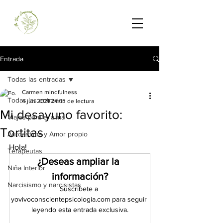
Entrada
Todas las entradas
Carmen mindfulness
Todas las entradas
4 jun 2021
2 min de lectura
Mi desayuno favorito:
Viajes para el alma
Tortitas
Autoestima y Amor propio
Hola!
Terapeutas
¿Deseas ampliar la 
Niña Interior
información?
Narcisismo y narcisistas
Suscríbete a 
yovivoconscientepsicologia.com para seguir 
leyendo esta entrada exclusiva.