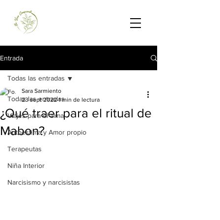
Entrada
Todas las entradas
Sara Sarmiento
Todas las entradas
23 sept 2022
1 min de lectura
¿Qué traer para el ritual de
Viajes para el alma
Mabon?
Autoestima y Amor propio
Terapeutas
Niña Interior
Narcisismo y narcisistas