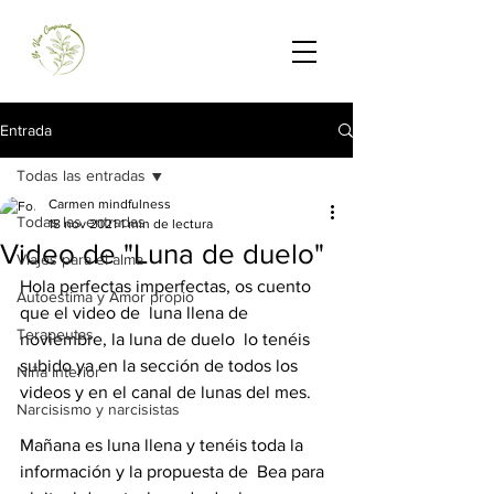
Entrada
Todas las entradas
Carmen mindfulness
Todas las entradas
18 nov 2021
1 min de lectura
Video de "Luna de duelo"
Viajes para el alma
Hola perfectas imperfectas, os cuento 
Autoestima y Amor propio
que el video de  luna llena de 
Terapeutas
noviembre, la luna de duelo  lo tenéis 
subido ya en la sección de todos los 
Niña Interior
videos y en el canal de lunas del mes.
Narcisismo y narcisistas
Mañana es luna llena y tenéis toda la 
información y la propuesta de  Bea para 