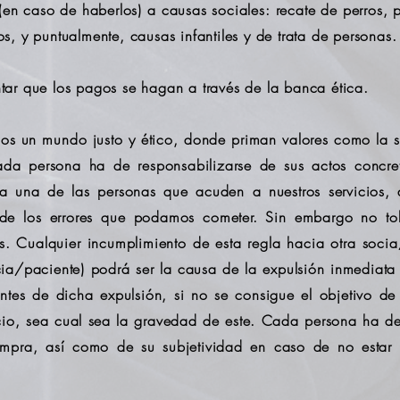
(en caso de haberlos) a causas sociales: recate de perros,
vos, y puntualmente, causas infantiles y de trata de personas.
ar que los pagos se hagan a través de la banca ética.
s un mundo justo y ético, donde priman valores como la so
a persona ha de responsabilizarse de sus actos concret
 una de las personas que acuden a nuestros servicios, a
za de los errores que podamos cometer. Sin embargo no to
as. Cualquier incumplimiento de esta regla hacia otra soc
a/paciente) podrá ser la causa de la expulsión inmediata
ntes de dicha expulsión, si no se consigue el objetivo de
io, sea cual sea la gravedad de este. Cada persona ha de 
compra, así como de su subjetividad en caso de no estar 