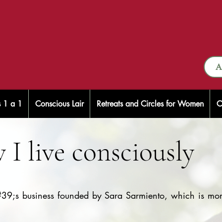
A
s 1 a 1
Conscious Lair
Retreats and Circles for Women
C
 I live consciously
9;s business founded by Sara Sarmiento, which is mor