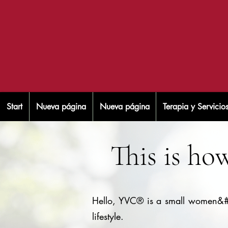
Start
Nueva página
Nueva página
Terapia y Servicio
This is how
Hello, YVC® is a small women&#3
lifestyle.