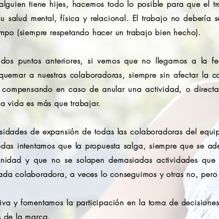
lguien tiene hijes, hacemos todo lo posible para que el t
 salud mental, física y relacional. El trabajo no debería s
iempo (siempre respetando hacer un trabajo bien hecho).
dos puntos anteriores, si vemos que no llegamos a la fe
quemar a nuestras colaboradoras, siempre sin afectar la c
as, compensando en caso de anular una actividad, o direct
la vida es más que trabajar.
esidades de expansión de todas las colaboradoras del eq
todas intentamos que la propuesta salga, siempre que se ad
nidad y que no se solapen demasiadas actividades que i
cada colaboradora, a veces lo conseguimos y otras no, pero 
va y fomentamos la participación en la toma de decisiones,
s de la marca.