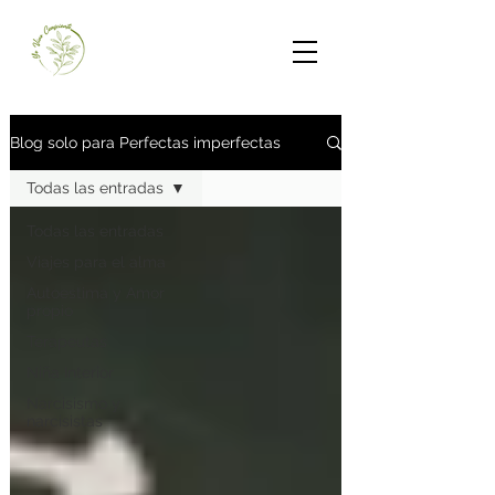
Blog solo para Perfectas imperfectas
Todas las entradas
Todas las entradas
Viajes para el alma
Autoestima y Amor
propio
Terapeutas
Niña Interior
Narcisismo y
narcisistas